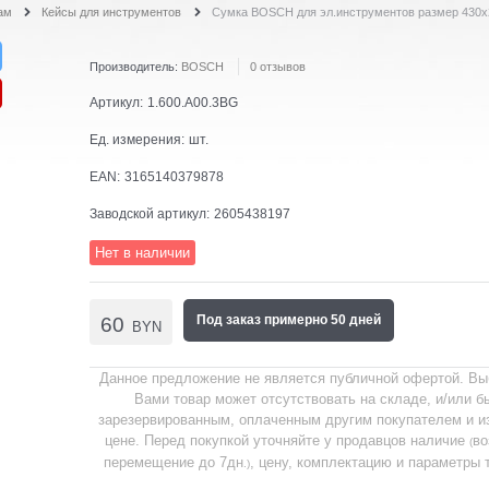
ам
Кейсы для инструментов
Сумка BOSCH для эл.инструментов размер 430
Производитель:
BOSCH
0 отзывов
Артикул:
1.600.A00.3BG
Ед. измерения:
шт.
EAN:
3165140379878
Заводской артикул:
2605438197
Нет в наличии
Под заказ примерно 50 дней
60
BYN
Данное предложение не является публичной офертой. В
Вами товар может отсутствовать на складе, и/или б
зарезервированным, оплаченным другим покупателем и и
цене. Перед покупкой уточняйте у продавцов наличие
во
(
перемещение до 7дн
, цену, комплектацию и параметры 
.)