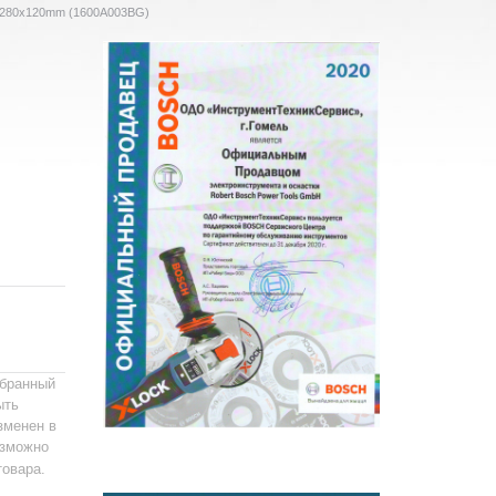
х280х120mm (1600A003BG)
ыбранный
ыть
зменен в
зможно
товара.