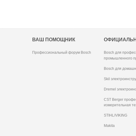
ВАШ ПОМОЩНИК
ОФИЦИАЛЬ
Профессиональный форум Bosch
Bosch для профес
промышленного п
Bosch для домашн
Skil электроинстр
Dremel электроин
CST Berger проф
измерительная те
STIHL/VIKING
Makita