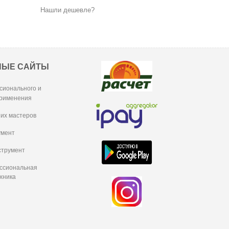
Нашли дешевле?
НЫЕ САЙТЫ
сионального и
рименения
их мастеров
умент
струмент
ессиональная
хника