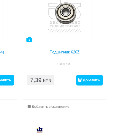
1
4)
Подшипник 626Z
210047-8
7,39
бавить
Добавить
BYN
Добавить в сравнение