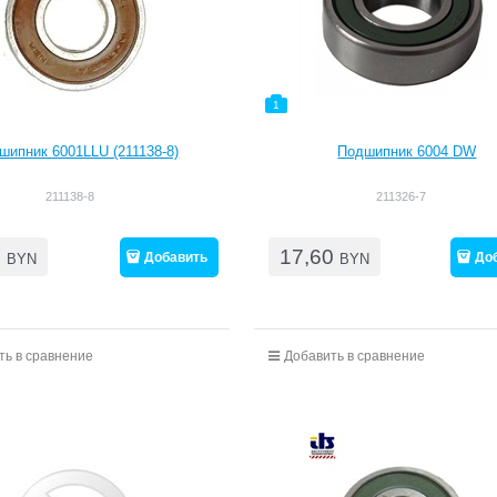
1
шипник 6001LLU (211138-8)
Подшипник 6004 DW
211138-8
211326-7
5
17,60
Добавить
До
BYN
BYN
ть в сравнение
Добавить в сравнение