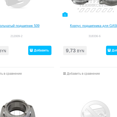
1
ольчатый подшипник 509
Корпус подшипника для GA5
212009-2
318336-6
9,73
Добавить
До
BYN
BYN
ть в сравнение
Добавить в сравнение