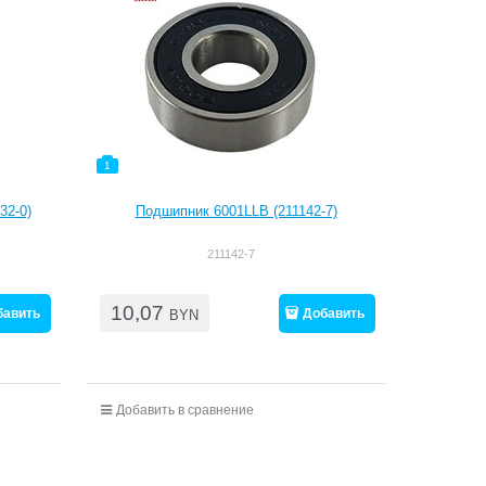
1
32-0)
Подшипник 6001LLB (211142-7)
211142-7
10,07
бавить
Добавить
BYN
Добавить в сравнение