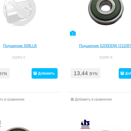
1
Подшипник 609LLB
Подшипник 6200DDW (211087
211051-0
211087-9
13,44
Добавить
До
BYN
BYN
ть в сравнение
Добавить в сравнение