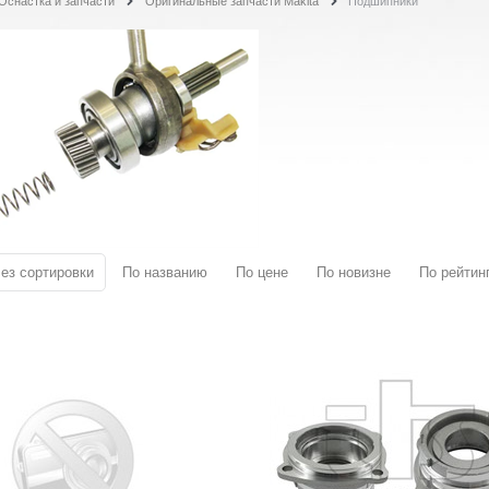
Оснастка и запчасти
Оригинальные запчасти Makita
Подшипники
ез сортировки
По названию
По цене
По новизне
По рейтин