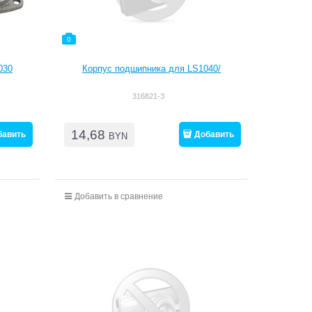
0
030
Корпус подшипника для LS1040/
316821-3
14,68
бавить
Добавить
BYN
Добавить в сравнение