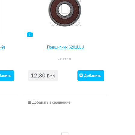
1
-9)
Подшипник 6201LLU
211137-0
12,30
бавить
Добавить
BYN
Добавить в сравнение