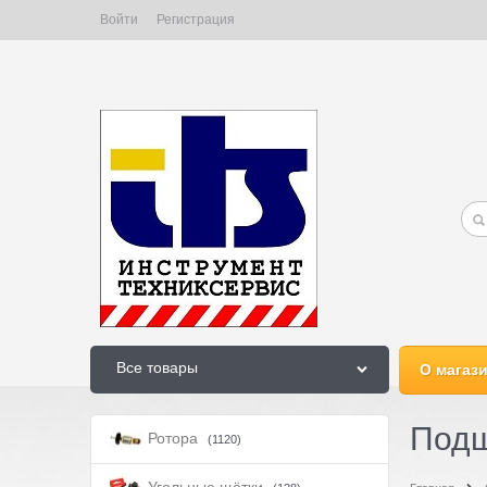
Войти
Регистрация
Все товары
О магаз
Подш
Ротора
(1120)