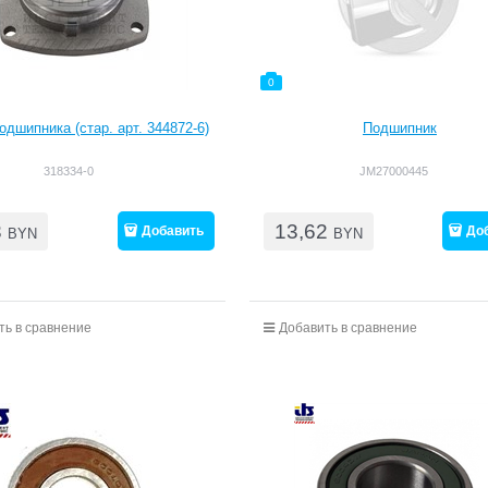
0
одшипника (стар. арт. 344872-6)
Подшипник
318334-0
JM27000445
3
13,62
Добавить
До
BYN
BYN
ть в сравнение
Добавить в сравнение