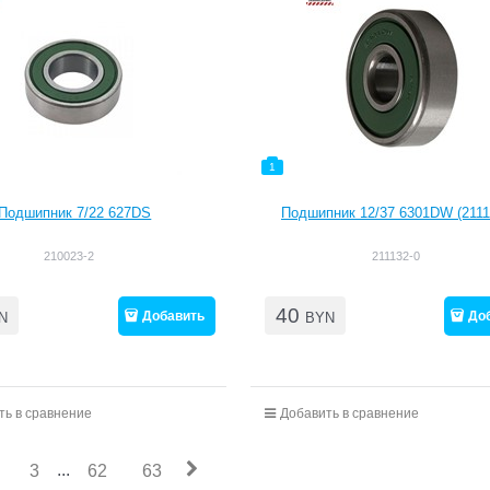
1
Подшипник 7/22 627DS
Подшипник 12/37 6301DW (2111
210023-2
211132-0
40
Добавить
До
N
BYN
ть в сравнение
Добавить в сравнение
...
3
62
63