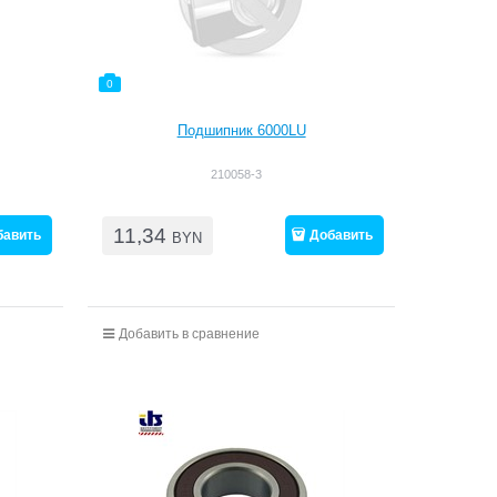
0
Подшипник 6000LU
210058-3
11,34
бавить
Добавить
BYN
Добавить в сравнение