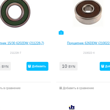
1
ник 15/30 6202DW (211228-7)
Подшипник 626DDW (210022-
211228-7
210022-4
4
10
Добавить
До
BYN
BYN
ть в сравнение
Добавить в сравнение