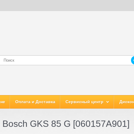
ине
Оплата и Доставка
Сервисный центр
Дискон
 Bosch GKS 85 G [060157A901]