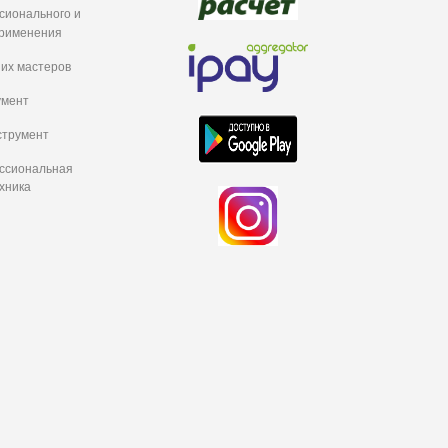
сионального и
рименения
их мастеров
умент
струмент
ессиональная
хника