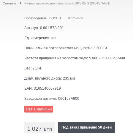
Сетевые
Ручная циркулярная пила Bosch GKS 85 G [060157A901]
Производитель:
BOSCH
0 отзывов
Артикул:
0.601.57A.901
Ед. измерения:
шт.
Номинальная потребляемая мощность:
2.200 Вт
Частота вращения на холостом ходу:
5.000 - 35.000 об/мин
Вес:
7,8 кг
Диам. пильного диска:
235 мм
EAN:
3165140607919
Заводской артикул:
060157A900
Нет в наличии
Под заказ примерно 50 дней
1 027
BYN