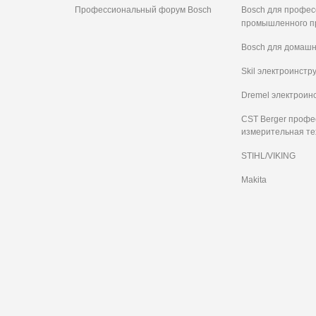
Профессиональный форум Bosch
Bosch для профес
промышленного п
Bosch для домашн
Skil электроинстр
Dremel электроин
CST Berger проф
измерительная те
STIHL/VIKING
Makita