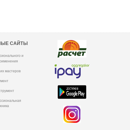
НЫЕ САЙТЫ
сионального и
рименения
их мастеров
умент
струмент
ессиональная
хника