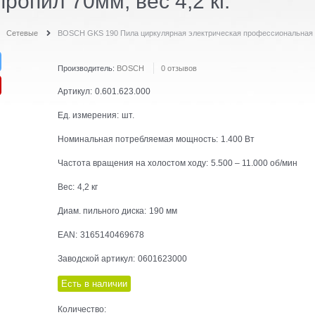
пропил 70мм, вес 4,2 кг.
Сетевые
BOSCH GKS 190 Пила циркулярная электрическая профессиональная в ко
Производитель:
BOSCH
0 отзывов
Артикул:
0.601.623.000
Ед. измерения:
шт.
Номинальная потребляемая мощность:
1.400 Вт
Частота вращения на холостом ходу:
5.500 – 11.000 об/мин
Вес:
4,2 кг
Диам. пильного диска:
190 мм
EAN:
3165140469678
Заводской артикул:
0601623000
Есть в наличии
Количество: