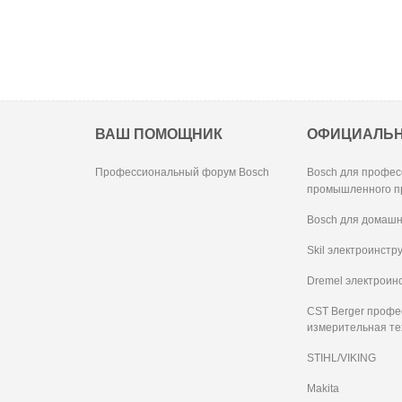
ВАШ ПОМОЩНИК
ОФИЦИАЛЬ
Профессиональный форум Bosch
Bosch для профес
промышленного п
Bosch для домашн
Skil электроинстр
Dremel электроин
CST Berger проф
измерительная те
STIHL/VIKING
Makita