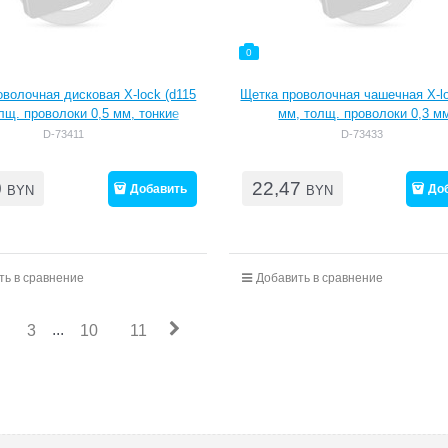
0
волочная дисковая X-lock (d115
Щетка проволочная чашечная X-lo
лщ. проволоки 0,5 мм, тонкие
мм, толщ. проволоки 0,3 м
пучки )
гофрированная)
D-73411
D-73433
0
22,47
Добавить
До
BYN
BYN
ть в сравнение
Добавить в сравнение
...
3
10
11