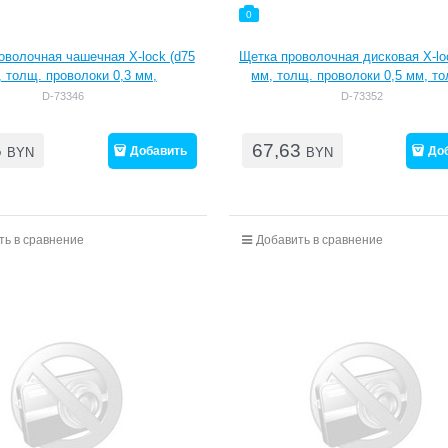
0
оволочная чашечная X-lock (d75
Щетка проволочная дисковая X-lo
 толщ. проволоки 0,3 мм,
мм, толщ. проволоки 0,5 мм, т
гофрированная)
пучки )
D-73346
D-73352
5
67,63
Добавить
До
BYN
BYN
ть в сравнение
Добавить в сравнение