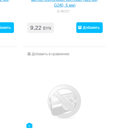
G240, 6 мм)
D-45727
9,22
бавить
Добавить
BYN
Добавить в сравнение
0