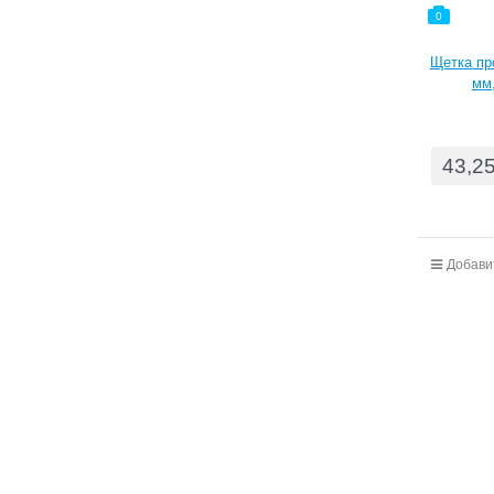
0
Щетка пр
мм,
43,2
Добави