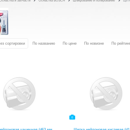
Оснастка и запчасти
Оснастка BOSCH
Шлифование и полирование
Щетк
ез сортировки
По названию
По цене
По новизне
По рейтин
0
нейлоновая чашечная (d63 мм,
Щетка нейлоновая кистевая (d1