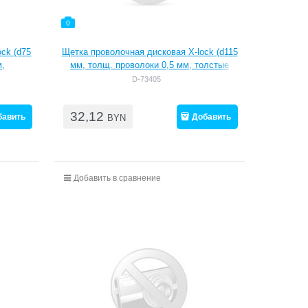
0
ck (d75
Щетка проволочная дисковая X-lock (d115
м,
мм, толщ. проволоки 0,5 мм, толстые
пучки )
D-73405
32,12
бавить
Добавить
BYN
Добавить в сравнение