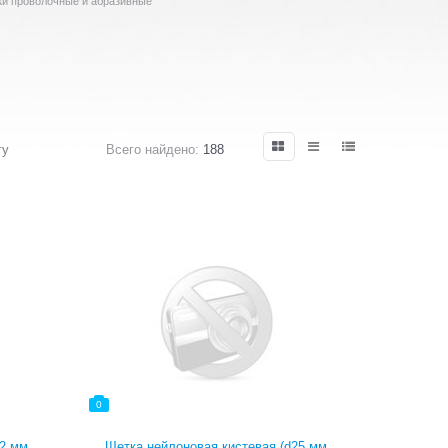
и проволочные и абразивные
гу
Всего найдено:
188
0
2 мм,
Щетка нейлоновая кистевая (d25 мм,