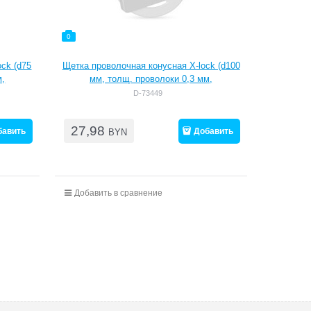
0
ck (d75
Щетка проволочная конусная X-lock (d100
м,
мм, толщ. проволоки 0,3 мм,
гофрированная)
D-73449
27,98
бавить
Добавить
BYN
Добавить в сравнение