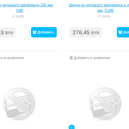
з нетканого материала 120 мм,
Щетка из нетканого материала и 
G80
мм, G180
P-18035
P-19249
93
276,45
Добавить
До
BYN
BYN
ть в сравнение
Добавить в сравнение
0