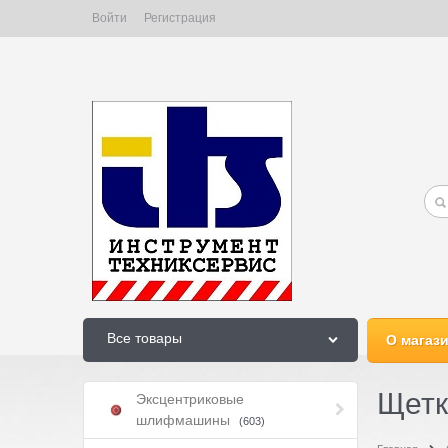
Войти
Регистрация
Все товары
О магаз
Щетк
Эксцентриковые
шлифмашины
(603)