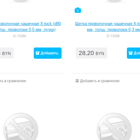
0
оволочная чашечная X-lock (d80
Щетка проволочная чашечная X-lo
лщ. проволоки 0,5 мм, пучки)
мм, толщ. проволоки 0,3 м
гофрированная)
D-73380
D-73396
5
28,20
Добавить
До
BYN
BYN
ть в сравнение
Добавить в сравнение