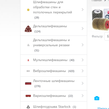
Главная
Шлифмашины для
обработки стен и
потолочных перекрытий
(28)
Дельташлифмашины
(124)
Фильтр:
Б
Дельташлифмашины и
универсальные резаки
(31)
Мультишлифмашины
(40)
Виброшлифмашины
(420)
Ленточные шлифмашины
(276)
Вариошлифмашины
(22)
0
Шлифподошва Starlock
(1)
Щетка 