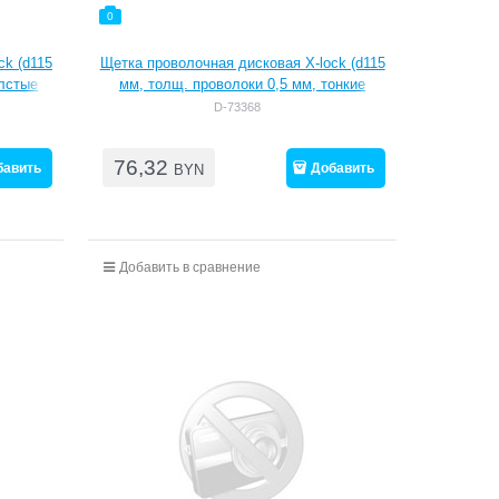
0
ck (d115
Щетка проволочная дисковая X-lock (d115
олстые
мм, толщ. проволоки 0,5 мм, тонкие
пучки )
D-73368
76,32
бавить
Добавить
BYN
Добавить в сравнение