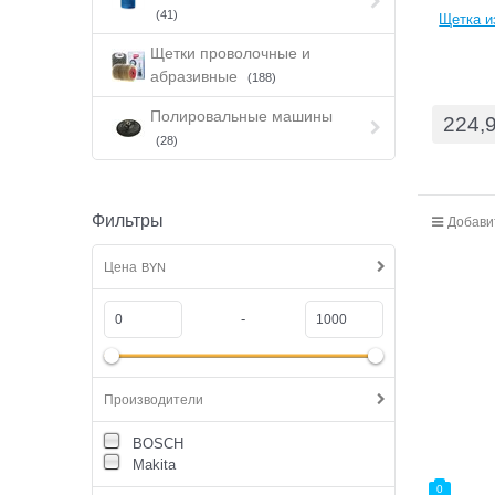
(41)
Щетка и
Щетки проволочные и
абразивные
(188)
Полировальные машины
224,
(28)
Фильтры
Добави
Цена
BYN
-
Производители
BOSCH
Makita
0