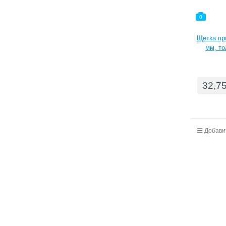
0
Щетка пр
мм, то
32,7
Добави