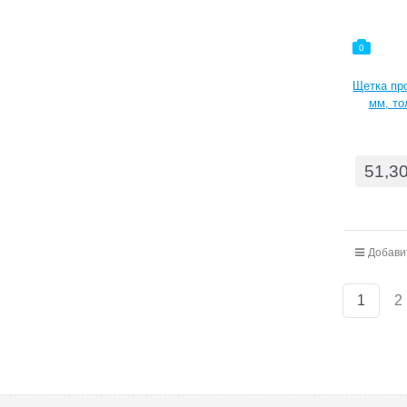
0
Щетка про
мм, то
51,3
Добави
1
2