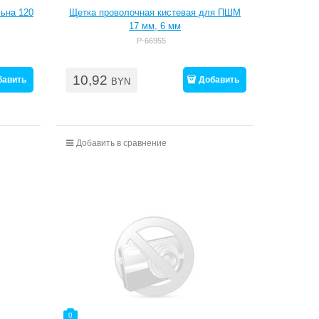
льна 120
Щетка проволочная кистевая для ПШМ
17 мм, 6 мм
P-66955
10,92
бавить
Добавить
BYN
Добавить в сравнение
0