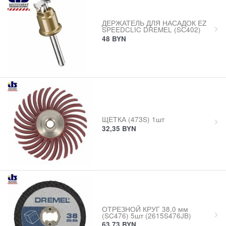
ДЕРЖАТЕЛЬ ДЛЯ НАСАДОК EZ
SPEEDCLIC DREMEL (SС402)
48
BYN
ЩЕТКА (473S) 1шт
32,35
BYN
ОТРЕЗНОЙ КРУГ 38,0 мм
(SC476) 5шт (2615S476JB)
63,73
BYN